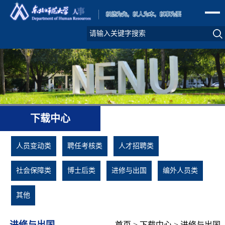
下载中心
人员变动类
聘任考核类
人才招聘类
社会保障类
博士后类
进修与出国
编外人员类
其他
进修与出国
首页
>
下载中心
>
进修与出国