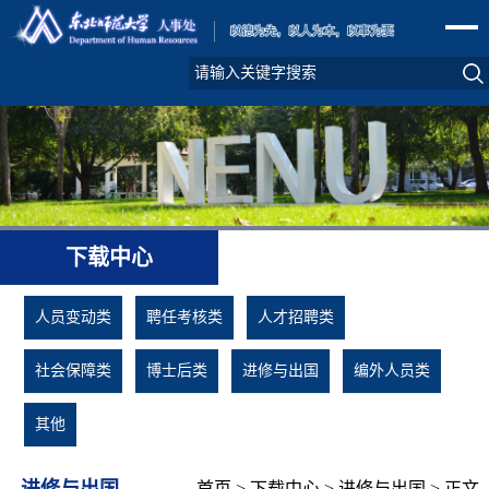
下载中心
人员变动类
聘任考核类
人才招聘类
社会保障类
博士后类
进修与出国
编外人员类
其他
进修与出国
首页
>
下载中心
>
进修与出国
> 正文