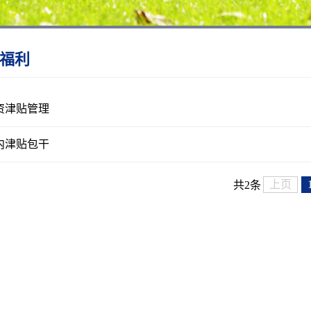
福利
资津贴管理
内津贴包干
上页
共2条