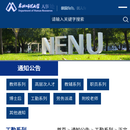
通知公告
教师系列
高层次人才
教辅系列
职员系列
博士后
工勤系列
劳务派遣
附校老师
其他通知
工勤系列
首页
>
通知公告
>
工勤系列
> 正文