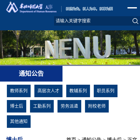
通知公告
教师系列
高层次人才
教辅系列
职员系列
博士后
工勤系列
劳务派遣
附校老师
其他通知
博士后
首页
>
通知公告
>
博士后
> 正文