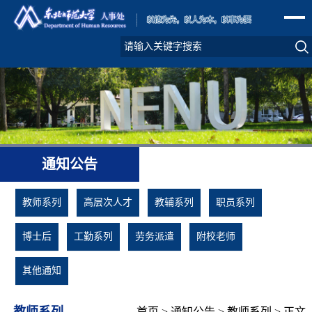
通知公告
教师系列
高层次人才
教辅系列
职员系列
博士后
工勤系列
劳务派遣
附校老师
其他通知
教师系列
首页
>
通知公告
>
教师系列
> 正文