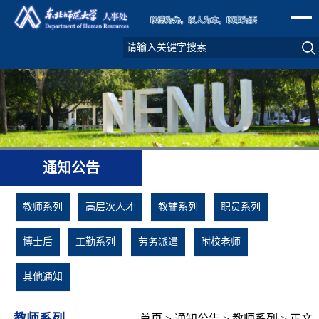
通知公告
教师系列
高层次人才
教辅系列
职员系列
博士后
工勤系列
劳务派遣
附校老师
其他通知
教师系列
首页
>
通知公告
>
教师系列
> 正文