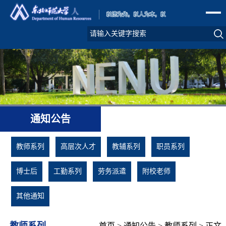
通知公告
教师系列
高层次人才
教辅系列
职员系列
博士后
工勤系列
劳务派遣
附校老师
其他通知
教师系列
首页
>
通知公告
>
教师系列
> 正文