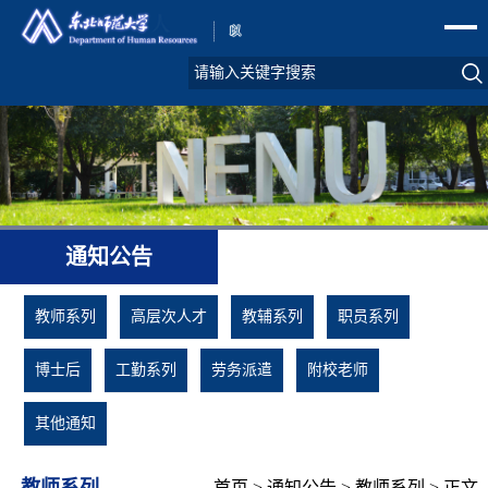
通知公告
教师系列
高层次人才
教辅系列
职员系列
博士后
工勤系列
劳务派遣
附校老师
其他通知
教师系列
首页
>
通知公告
>
教师系列
> 正文