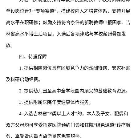
单设岗位晋升
“
专项赛道
”
，搭建校内人才培育体系，支持开展
高水平在职研修；鼓励支持符合条件的新聘教师申报国家、吉
林省高水平博士后项目，入选后各项津贴与学校薪酬叠加发
放。
四、待遇保障
1.
提供相应岗位具有区域竞争力的薪酬待遇、安家补贴
及科研启动经费。
2.
提供幼儿园至高中全学段国内顶尖的基础教育资源。
3.
提供附属医院年度健康体检服务。
4.
入选吉林省
“E
类以上人才
”
的，本人及子女、配偶和
双方父母均可享受指定医院预约门诊和住院
“
绿色通道
”
诊疗服
务，享受省内重点旅游景区免票服务。