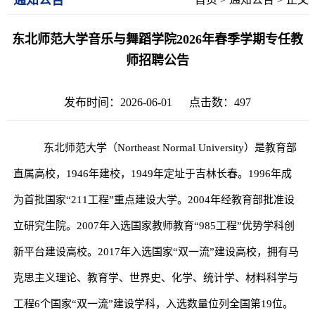
东北师范大学音乐与舞蹈学院2026年春季学期专任教
师招聘公告
发布时间：2026-06-01 点击数：
497
东北师范大学（
Northeast Normal University
）是教育部
直属高校，
1946
年建校，
1949
年定址于吉林长春。
1996
年成
为首批国家
“211
工程
”
重点建设大学。
2004
年经教育部批准设
立研究生院。
2007
年入选国家教师教育
“985
工程
”
优势学科创
新平台建设高校。
2017
年入选国家
“
双一流
”
建设高校，拥有马
克思主义理论、教育学、世界史、化学、统计学、材料科学与
工程
6
个国家
“
双一流
”
建设学科，入选数量位列全国第
19
位。