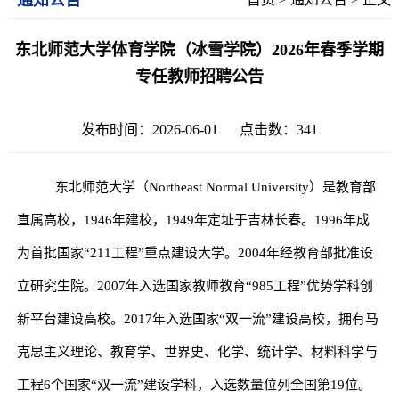
东北师范大学体育学院（冰雪学院）2026年春季学期
专任教师招聘公告
发布时间：2026-06-01 点击数：
341
东北师范大学（
Northeast Normal University
）是教育部
直属高校，
1946
年建校，
1949
年定址于吉林长春。
1996
年成
为首批国家
“211
工程
”
重点建设大学。
2004
年经教育部批准设
立研究生院。
2007
年入选国家教师教育
“985
工程
”
优势学科创
新平台建设高校。
2017
年入选国家
“
双一流
”
建设高校，拥有马
克思主义理论、教育学、世界史、化学、统计学、材料科学与
工程
6
个国家
“
双一流
”
建设学科，入选数量位列全国第
19
位。