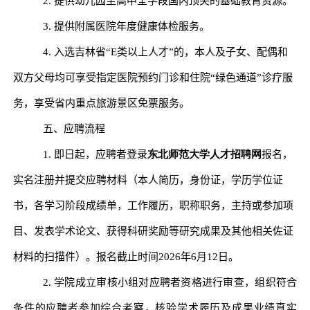
2.
提供幼儿园至高中全学段国内顶尖的基础教育资源。
3.
提供附属医院年度健康体检服务。
4.
入选吉林省
“E
类以上人才
”
的，本人及子女、配偶和
双方父母均可享受指定医院预约门诊和住院
“
绿色通道
”
诊疗服
务，享受省内重点旅游景区免票服务。
五、应聘流程
1.
即日起，应聘者登录
东北师范大学人才招聘网
报名，
实名注册并提交应聘材料（本人简历，身份证，学历学位证
书，各学习阶段成绩单，工作履历，职称职务，主持或参加项
目、发表学术论文、获得科研奖励等研究成果及其他相关佐证
材料的扫描件）。报名截止时间
2026
年
6
月
12
日。
2.
学院成立审核小组对应聘者资格进行审查，组织符合
条件的应聘者参加综合考察，核验学术履历及成果业绩真实