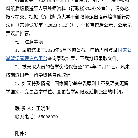
各单位需于2023年4月28日（星期五）前，统一将申报材
料纸质版报送至人事处师资科（行政楼304办公室）。请务必
按时提交，根据《东北师范大学干部教师派出培养培训暂行办
法》（东师党发字﹝2023﹞12号），学校审议后公示，公示无
异议后推荐。
七、注意事项
1．录取结果于2023年6月下旬公布。申请人可登录
国家公
派留学管理信息平台
查询录取结果，下载打印录取文件。
2．被录取人员的留学资格保留至2024年12月31日。凡未
按期派出者，留学资格自动取消。
3．如无特殊情况，国家留学基金委原则上不受理变更留
学国别、变更留学单位、变更留学期限及延期派出的申请。
联 系 人：王晓彤
联系电话：85098029
附件：