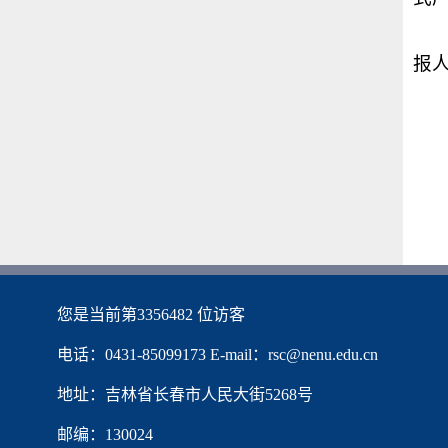
报
您是当前第
3356482
位访客
电话：0431-85099173 E-mail：rsc@nenu.edu.cn
地址：吉林省长春市人民大街5268号
邮编：130024