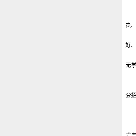
责
好
无
套
式