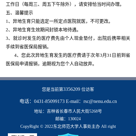
工作日（每周三、周五下午除外），请安排恰当时间办理。
五、温馨提示
1
、异地生育只能选定一所定点医院就医，不可更改。
2
、异地生育生效期间封锁本地待遇。
3
、就诊时发生的医疗费先由个人现金垫付，出院后携带相关
手续到省医保局报销。
4
、您此次异地生育发生的医疗费请于次年
3
月
31
日前到省
医保局申请报销，逾期视为您个人自动放弃。
3356209
您是当前第
位访客
电话：0431-85099173 E-mail：rsc@nenu.edu.cn
地址：吉林省长春市人民大街5268号
邮编：130024
CopyRight © 2022东北师范大学人事处主办 All right