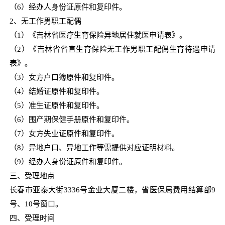
（
6
）经办人身份证原件和复印件。
2
、无工作男职工配偶
（
1
）《吉林省医疗生育保险异地居住就医申请表》。
（
2
）《吉林省省直生育保险无工作男职工配偶生育待遇申请
表》。
（
3
）女方户口簿原件和复印件。
（
4
）结婚证原件和复印件。
（
5
）准生证原件和复印件。
（
6
）围产期保健手册原件和复印件。
（
7
）女方失业证原件和复印件。
（
8
）异地户口、异地工作等需提供对应证明材料。
（
9
）经办人身份证原件和复印件。
三、受理地点
长春市亚泰大街
3336
号金业大厦二楼，省医保局费用结算部
9
号、
10
号窗口。
四、受理时间