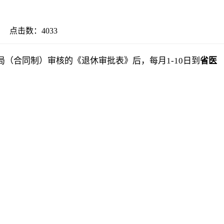
20 点击数：
4033
局
（合同制）
审核的《退休审批表》后，每月
1-10
日到
省医