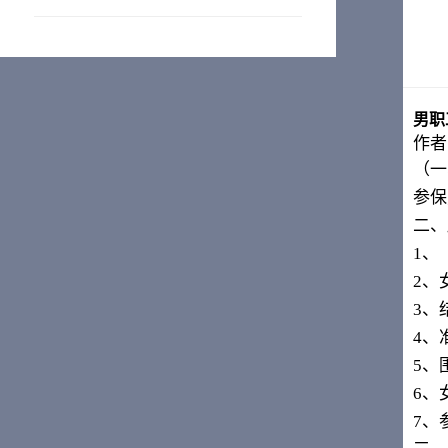
男职
作者
（一
参保
二、
1
、
2
、
3
、
4
、
5
、
6
、
7
、