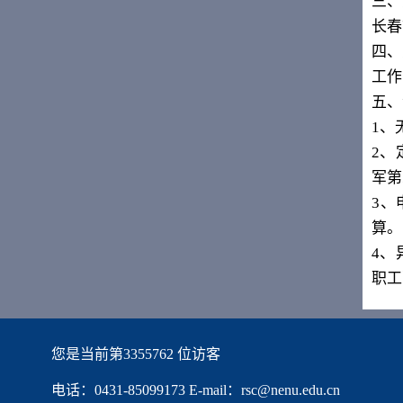
三、
长春
四、
工作
五、
1
、
2
、
军第
3
、
算。
4
、
职工
您是当前第
3355762
位访客
电话：0431-85099173 E-mail：rsc@nenu.edu.cn