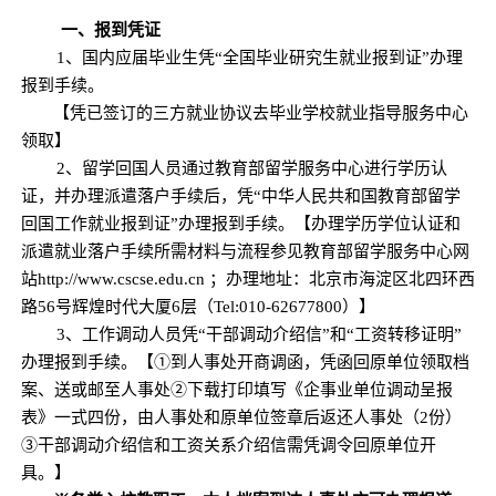
一、报到凭证
1、国内应届毕业生凭“全国毕业研究生就业报到证”办理
报到手续。
【凭已
签订的三方就业协议去
毕业
学校就业指导服务中心
领取】
2、留学回国人员通过教育部留学服务中心进行学历认
证，并办理派遣落户手续后，凭“中华人民共和国教育部留学
回国工作就业报到证”办理报到手续。
【办理学历学位认证和
派遣就业落户手续所需材料与流程参见教育部留学服务中心网
站
http://www.cscse.edu.cn ；办理地址：北京市海淀区北四环西
路56号辉煌时代大厦6层（
T
el
:010-62677800
）】
3、工作调动人员凭“干部调动介绍信”和“工资转移证明”
办理报到手续。
【
①到人事处开商调函，凭函回原单位领取档
案、送
或邮
至
人事处
②
下载打印
填写《企事业单位调动呈报
表》一式四份，由人事处和原单位签章后
返还人事处
（
2份）
③
干部调动介绍信和工资关系介绍信
需凭
调令
回原单位
开
具
。】