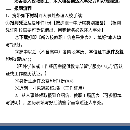
※各类
入校教职工，本人
档案到达人事处方可办理报道。
二、报到流程
1
、携带
如下材料
到人事处办理入校手续：
①
报到凭证
及复印件
1
份
【按步骤
一中所
属类别
准备
】【报到
凭证
附
校需要
可登记借出，用完请务必返还人事处
】
②
下载打印
《新入校教职工信息采集表》，填好
“本人填
写”部分。
③高中以后（不含高中）各阶段学历、学位证书
原件及复
印件
2套
(A4)；
【国外
学位
或
工作经历需提供
教育部留学服务中心学历认
证或
工作履历认证
。】
④身份证原件及复印件
1
份
(A4)
⑤近期一寸免冠彩照1张（工作证用）
2
、
从人事处领取
报到介绍信
、
教职工履历表
【可参照填
写说明】，
履历表
填写好后
请签字
盖章
返还人事处。