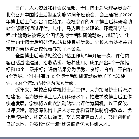
日前，人力资源和社会保障部、全国博士后管理委员会在
北京召开中国博士后制度实施35周年座谈会。会上通报了2020
年博士后工作综合评估结果，我校参评的20个博士后科研流动
站全部顺利通过评估。其中，马克思主义理论、环境科学与工
程2个流动站被评为全国优秀博士后科研流动站，地理学、化
学等14个博士后科研流动站获评良好等级。学校人事处相关同
志作为吉林省高校代表参加了座谈会。
全国博士后流动站综合评估工作每5年开展一次，评估内
容包括基础建设、招收选拔、培养使用、成果产出4个一级指
标和10个二级指标；评估结果分为优秀、良好、合格、不合格
4个等级。全国共有2835个博士后科研流动站参加了此次评
估，434个流动站被评为优秀等级。
近年来，学校高度重视博士后工作，大力加强博士后流动
站建设，着力提升博士后人员科研水平，推进学校博士后工作
快速发展。学校将以此次流动站综合评估为契机，以评促改、
以评促建，积极深化博士后人才培养和管理体制机制改革，优
化考核评价，拓宽发展通道，努力营造尊重人才、鼓励创新的
良好氛围，为我校“双一流”建设储备优秀科研人才。