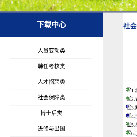
下载中心
社会
人员变动类
聘任考核类
人才招聘类
1
社会保障类
2
3
博士后类
4
5
进修与出国
6