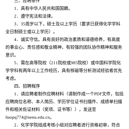
三、应聘条件
1．具有中华人民共和国国籍。
2．遵守宪法和法律。
3．35周岁以下，硕士及以上学历（要求已获得化学学科
全日制硕士或以上学历）。
4．诚实守信。具有良好的政治素质和道德修养，有高度
的事业心、责任感和敬业精神，有较强的团队协作精神和服务
意识。
5．需在高等院校（211院校或985院校）或中国科学院化
学学科有两年以上工作经历，具有核磁等分析测试经验者优先
考虑。
四、招聘程序
1．请应聘者制作应聘材料（请制作成一个PDF文件，包括
应聘岗位名称、本人简历、学历学位证书扫描件、成绩单扫描
件和相关佐证材料（奖项、证书等）），发送至
liaopq774@nenu.edu.cn。
2．化学学院组成考核小组对应聘者进行资格初审，符合