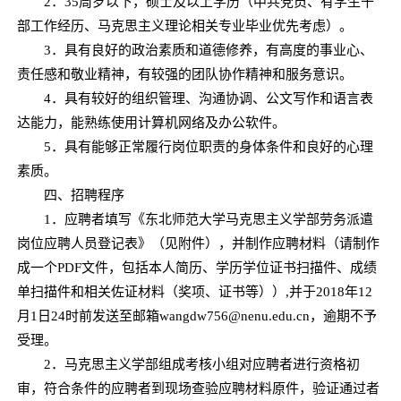
2．35周岁以下，硕士及以上学历（中共党员、有学生干
部工作经历、马克思主义理论相关专业毕业优先考虑）。
3．具有良好的政治素质和道德修养，有高度的事业心、
责任感和敬业精神，有较强的团队协作精神和服务意识。
4．具有较好的组织管理、沟通协调、公文写作和语言表
达能力，能熟练使用计算机网络及办公软件。
5．具有能够正常履行岗位职责的身体条件和良好的心理
素质。
四、招聘程序
1．应聘者填写《东北师范大学马克思主义学部劳务派遣
岗位应聘人员登记表》（见附件），并制作应聘材料（请制作
成一个PDF文件，包括本人简历、学历学位证书扫描件、成绩
单扫描件和相关佐证材料（奖项、证书等））,并于2018年12
月1日24时前发送至邮箱wangdw756@nenu.edu.cn，逾期不予
受理。
2．马克思主义学部组成考核小组对应聘者进行资格初
审，符合条件的应聘者到现场查验应聘材料原件，验证通过者