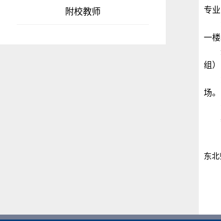
专业
附校教师
资格
一楼
通过
组）
资
场。
资
特
附
东北